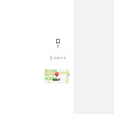
7
共有する