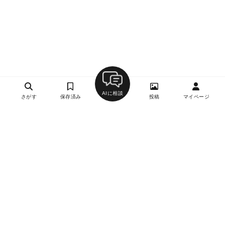
AIに相談
さがす
保存済み
投稿
マイページ