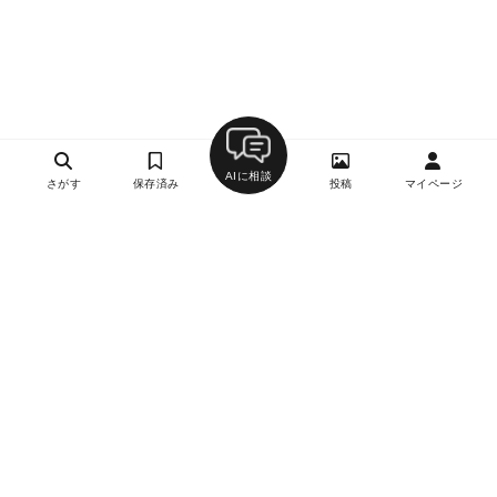
AIに相談
さがす
保存済み
投稿
マイページ