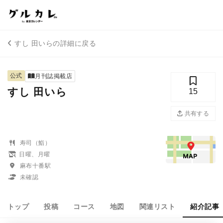
すし 田いらの詳細に戻る
公式
月刊誌掲載店
すし 田いら
15
共有する
寿司（鮨）
日曜、月曜
麻布十番駅
未確認
トップ
投稿
コース
地図
関連リスト
紹介記事