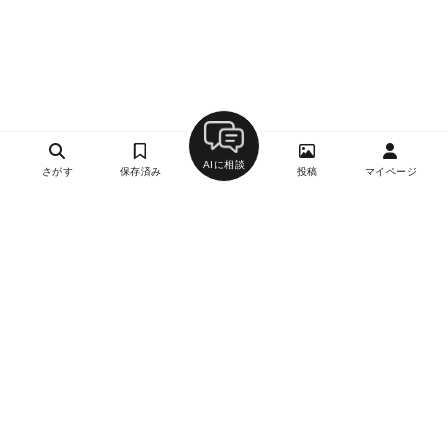
AIに相談
さがす
保存済み
投稿
マイページ