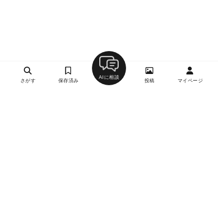
AIに相談
さがす
保存済み
投稿
マイページ