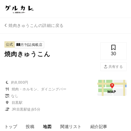
焼肉きゅうこんの詳細に戻る
公式
月刊誌掲載店
焼肉きゅうこん
30
共有する
約8,000円
焼肉・ホルモン、ダイニングバー
なし
目黒駅
JR目黒駅徒歩5分
トップ
投稿
地図
関連リスト
紹介記事