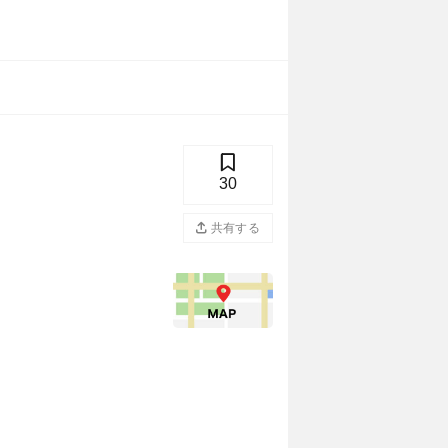
30
共有する