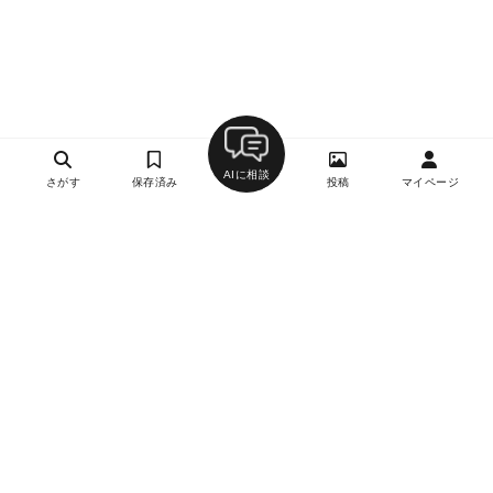
AIに相談
さがす
保存済み
投稿
マイページ