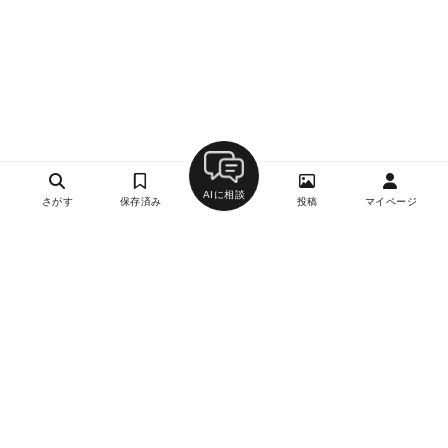
AIに相談
さがす
保存済み
投稿
マイページ