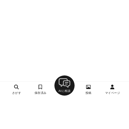
AIに相談
さがす
保存済み
投稿
マイページ