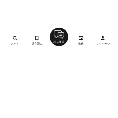
AIに相談
さがす
保存済み
投稿
マイページ