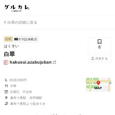
白翠の詳細に戻る
公式
月刊誌掲載店
はくすい
8
白翠
共有する
hakusui.azabujuban
約30,000円
中華
日曜日 不定休
麻布十番駅、赤羽橋駅
麻布十番駅より徒歩５分