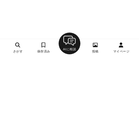
AIに相談
さがす
保存済み
投稿
マイページ