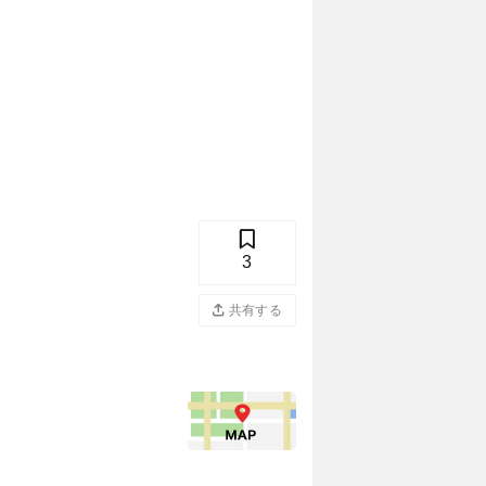
3
共有する