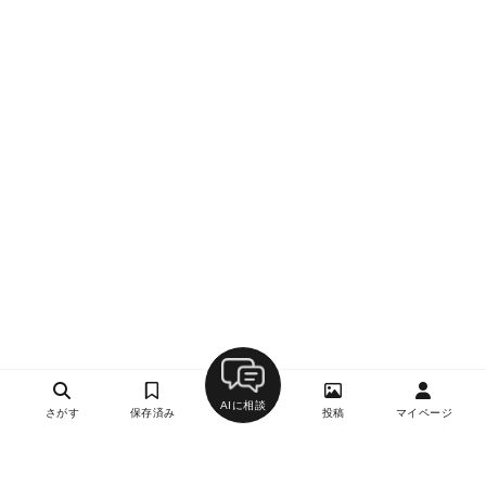
AIに相談
さがす
保存済み
投稿
マイページ