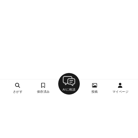
AIに相談
さがす
保存済み
投稿
マイページ