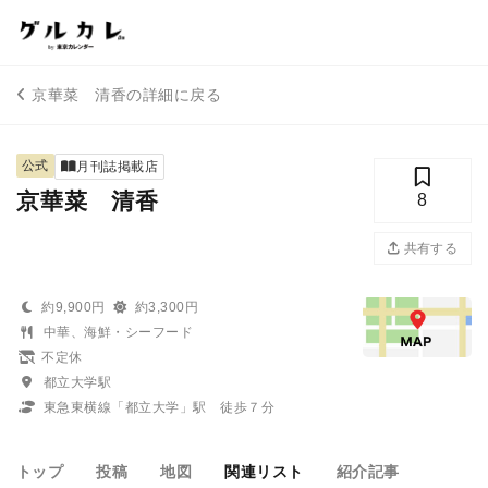
京華菜 清香の詳細に戻る
公式
月刊誌掲載店
京華菜 清香
8
共有する
約9,900円
約3,300円
中華、海鮮・シーフード
不定休
都立大学駅
東急東横線「都立大学」駅 徒歩７分
トップ
投稿
地図
関連リスト
紹介記事