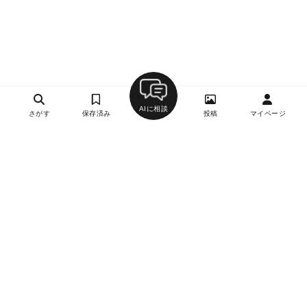
AIに相談
さがす
保存済み
投稿
マイページ