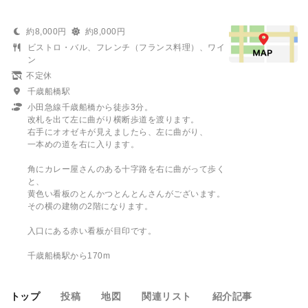
約8,000円
約8,000円
ビストロ・バル、フレンチ（フランス料理）、ワイ
ン
不定休
千歳船橋駅
小田急線千歳船橋から徒歩3分。
改札を出て左に曲がり横断歩道を渡ります。
右手にオオゼキが見えましたら、左に曲がり、
一本めの道を右に入ります。
角にカレー屋さんのある十字路を右に曲がって歩く
と、
黄色い看板のとんかつとんとんさんがございます。
その横の建物の2階になります。
入口にある赤い看板が目印です。
千歳船橋駅から170m
トップ
投稿
地図
関連リスト
紹介記事