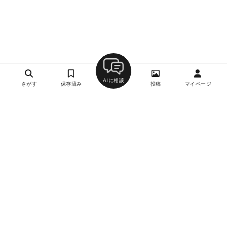
AIに相談
さがす
保存済み
投稿
マイページ