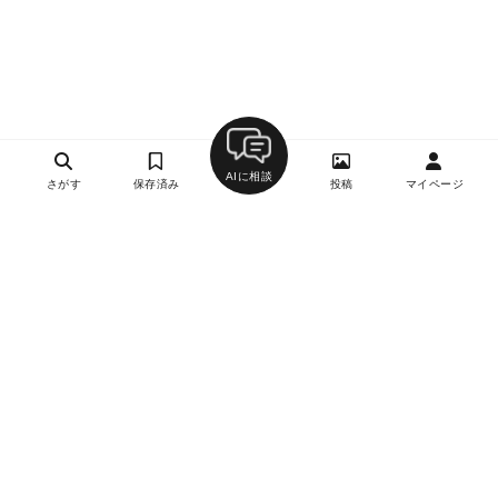
AIに相談
さがす
保存済み
投稿
マイページ