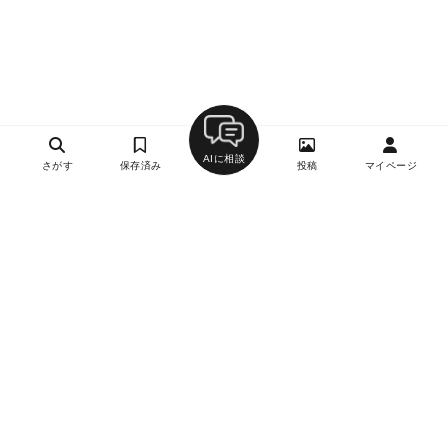
AIに相談
さがす
保存済み
投稿
マイページ