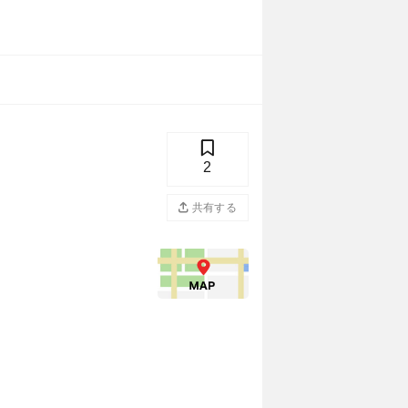
2
共有する