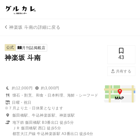
神楽坂 斗南の詳細に戻る
公式
月刊誌掲載店
神楽坂 斗南
43
共有する
約12,000円
約3,000円
懐石・割烹、和食・日本料理、海鮮・シーフード
日曜・祝日
※７月より土・日休業となります
飯田橋駅、牛込神楽坂駅、神楽坂駅
地下鉄 飯田橋駅 B3番出口 徒歩5分
ＪＲ 飯田橋駅 西口 徒歩5分
都営大江戸線 牛込神楽坂駅 A3番出口 徒歩6分