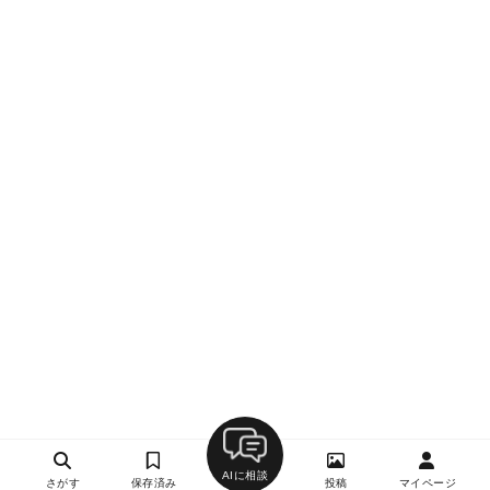
AIに相談
さがす
保存済み
投稿
マイページ