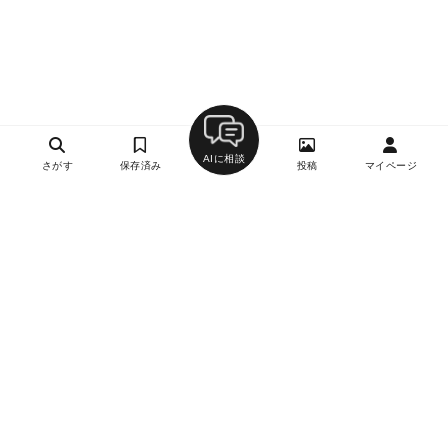
AIに相談
さがす
保存済み
投稿
マイページ