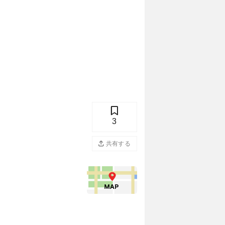
3
共有する