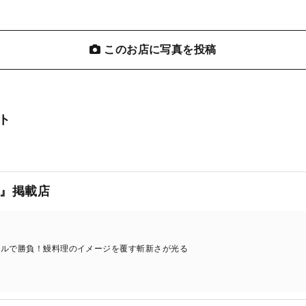
このお店に写真を投稿
ト
』掲載店
ンルで勝負！鰻料理のイメージを覆す斬新さが光る