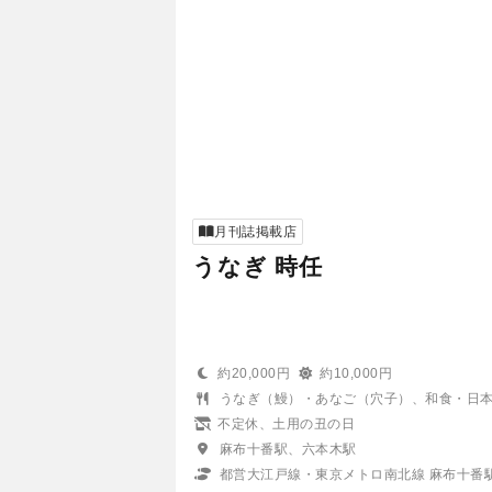
月刊誌掲載店
うなぎ 時任
約20,000円
約10,000円
うなぎ（鰻）・あなご（穴子）、和食・日
不定休、土用の丑の日
麻布十番駅、六本木駅
都営大江戸線・東京メトロ南北線 麻布十番駅