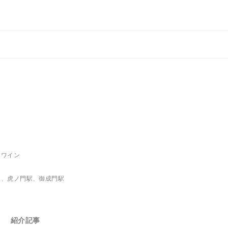
、ワイン
駅、虎ノ門駅、御成門駅
紹介記事