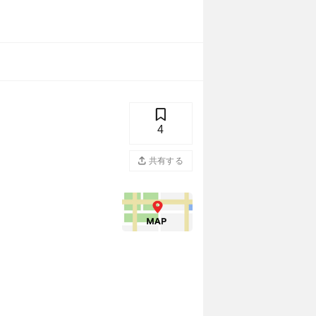
4
共有する