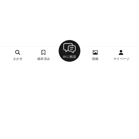
AIに相談
さがす
保存済み
投稿
マイページ