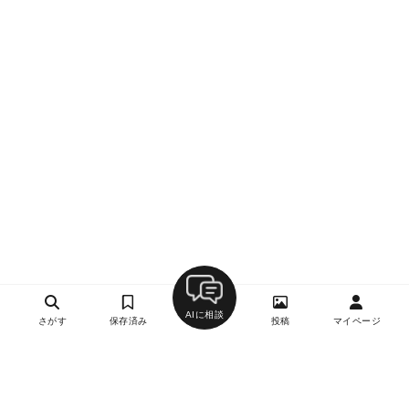
AIに相談
さがす
保存済み
投稿
マイページ