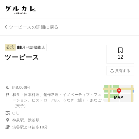
ツーピースの詳細に戻る
公式
月刊誌掲載店
ツーピース
12
共有する
約8,000円
和食・日本料理、創作料理・イノベーティブ・フュ
ージョン、ビストロ・バル、うなぎ（鰻）・あなご
（穴子）
なし
神泉駅、渋谷駅
渋谷駅より徒歩10分