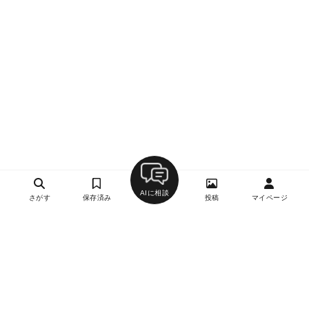
AIに相談
さがす
保存済み
投稿
マイページ