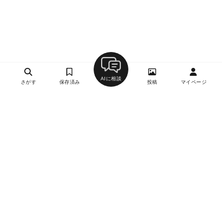
AIに相談
さがす
保存済み
投稿
マイページ