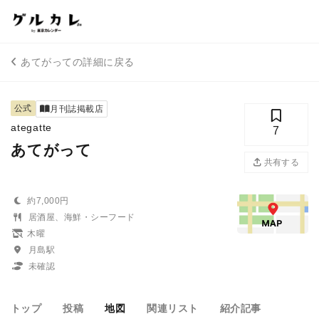
あてがっての詳細に戻る
公式
月刊誌掲載店
ategatte
7
あてがって
共有する
約7,000円
居酒屋、海鮮・シーフード
木曜
月島駅
未確認
トップ
投稿
地図
関連リスト
紹介記事