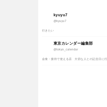
kyuyu7
@kyuyu7
行きたい
東京カレンダー編集部
@tokyo_calendar
会食・接待で使える店
大切な人との記念日に