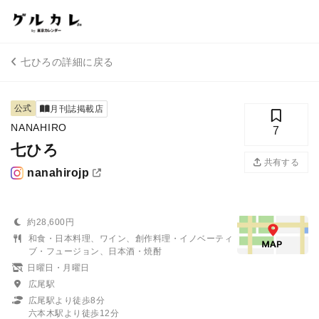
七ひろの詳細に戻る
公式
月刊誌掲載店
NANAHIRO
7
七ひろ
共有する
nanahirojp
約28,600円
和食・日本料理、ワイン、創作料理・イノベーティ
ブ・フュージョン、日本酒・焼酎
日曜日・月曜日
広尾駅
広尾駅より徒歩8分
六本木駅より徒歩12分