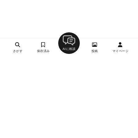
AIに相談
さがす
保存済み
投稿
マイページ