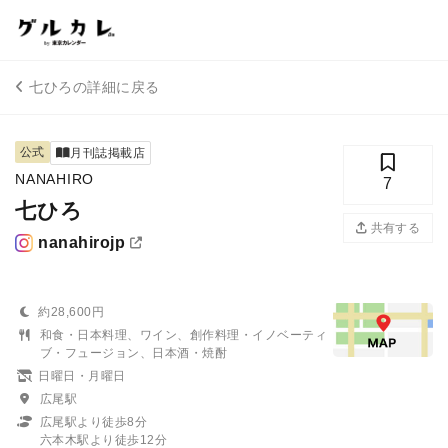
七ひろの詳細に戻る
公式
月刊誌掲載店
NANAHIRO
7
七ひろ
共有する
nanahirojp
約28,600円
和食・日本料理、ワイン、創作料理・イノベーティ
ブ・フュージョン、日本酒・焼酎
日曜日・月曜日
広尾駅
広尾駅より徒歩8分
六本木駅より徒歩12分