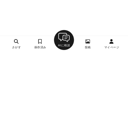
AIに相談
さがす
保存済み
投稿
マイページ