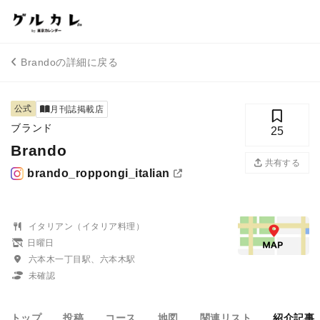
Brandoの詳細に戻る
公式
月刊誌掲載店
ブランド
25
Brando
共有する
brando_roppongi_italian
イタリアン（イタリア料理）
日曜日
六本木一丁目駅、六本木駅
未確認
トップ
投稿
コース
地図
関連リスト
紹介記事