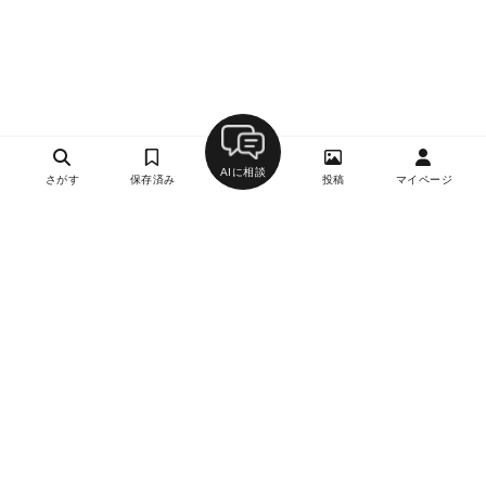
AIに相談
さがす
保存済み
投稿
マイページ