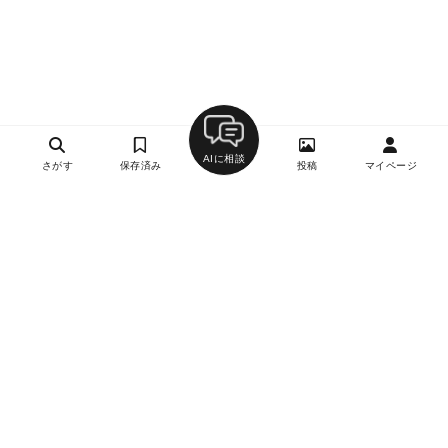
AIに相談
さがす
保存済み
投稿
マイページ