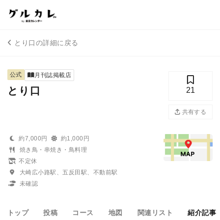
とり口の詳細に戻る
公式
月刊誌掲載店
とり口
21
共有する
約7,000円
約1,000円
焼き鳥・串焼き・鳥料理
不定休
大崎広小路駅、五反田駅、不動前駅
未確認
トップ
投稿
コース
地図
関連リスト
紹介記事