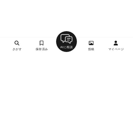
AIに相談
さがす
保存済み
投稿
マイページ