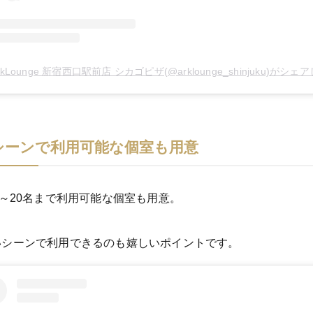
rkLounge 新宿西口駅前店 シカゴピザ(@arklounge_shinjuku)がシェアした
シーンで利用可能な個室も用意
2～20名まで利用可能な個室も用意。
いシーンで利用できるのも嬉しいポイントです。