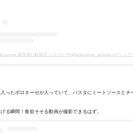
rkLounge 新宿西口駅前店 シカゴピザ(@arklounge_shinjuku)がシェアした
。
ロ入ったボロネーゼが入っていて、パスタにミートソースとチ
上げる瞬間！食欲そそる動画が撮影できるはず。