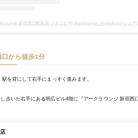
rkLounge 新宿西口駅前店 シカゴピザ(@arklounge_shinjuku)がシェアした
口から徒歩1分
、駅を背にして右手にまっすぐ進みます。
し歩いた右手にある明広ビル4階に『アークラウンジ 新宿西
前店