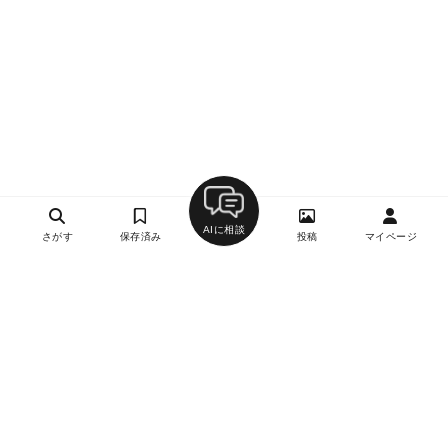
AIに相談
さがす
保存済み
投稿
マイページ