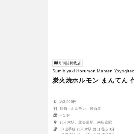
月刊誌掲載店
Sumibiyaki Horumon Manten Yoyogite
炭火焼ホルモン まんてん 
約3,500円
焼肉・ホルモン、居酒屋
不定休
代々木駅、北参道駅、南新宿駅
JR山手線 代々木駅 西口 徒歩3分