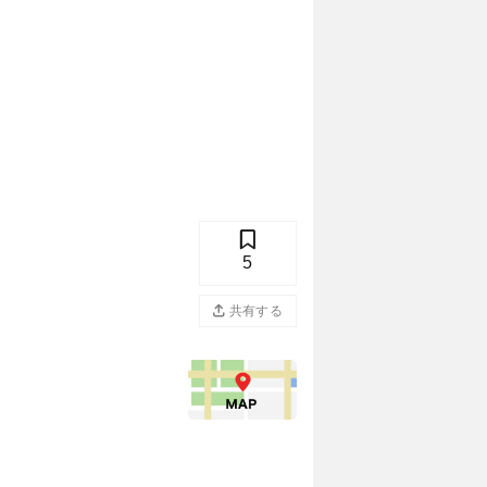
5
共有する