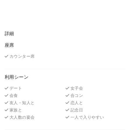
詳細
座席
カウンター席
利用シーン
デート
女子会
会食
合コン
友人・知人と
恋人と
家族と
記念日
大人数の宴会
一人で入りやすい