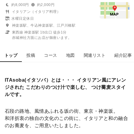
約8,000円
約2,000円
イタリアン（イタリア料理）
水曜日定休日
神楽坂駅、牛込神楽坂駅、江戸川橋駅
東西線 神楽坂駅 1b出口 徒歩1分
赤城神社方面にお店が御座います。
トップ
投稿
コース
地図
関連リスト
紹介記事
ITAsoba(イタソバ）とは・・・ イタリアン風にアレン
ジされた こだわりのつけ汁で楽しむ、 つけ蕎麦スタイ
ルです。
石段の路地、風情あふれる坂の街、東京・神楽坂。
和洋折衷の独自の文化のこの街に、イタリアと和の融合
のお蕎麦を、ご用意いたしました。