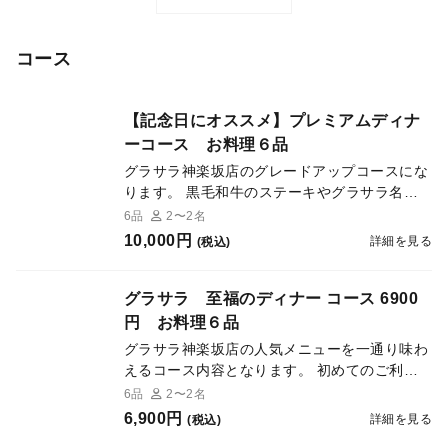
コース
【記念日にオススメ】プレミアムディナ
ーコース お料理６品
グラサラ神楽坂店のグレードアップコースにな
ります。 黒毛和牛のステーキやグラサラ名物
のイタソバがトリュフポルチーニがお召し上が
6品
2〜2名
り頂ける内容です。デートやお祝い、接待にご
10,000円
詳細を見る
(税込)
利用くださいませ。
グラサラ 至福のディナー コース 6900
円 お料理６品
グラサラ神楽坂店の人気メニューを一通り味わ
えるコース内容となります。 初めてのご利用
の方で、しっかりとお食事をされたい方にお勧
6品
2〜2名
めです。 〆はグラサラ名物のイタソバでお楽
6,900円
詳細を見る
(税込)
しみ頂けます。