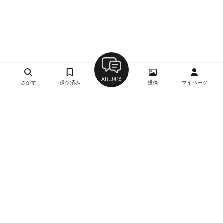
AIに相談
さがす
保存済み
投稿
マイページ