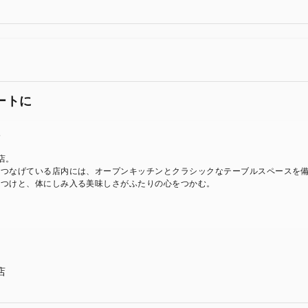
ートに
ト
店。
をつなげている店内には、オープンキッチンとクラシックなテーブルスペースを
りつけと、体にしみ入る美味しさがふたりの心をつかむ。
店