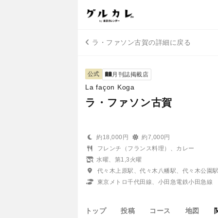
ラ・ファソン古賀の詳細に戻る
公式
月刊誌掲載店
La façon Koga
ラ・ファソン古賀
約18,000円
約7,000円
フレンチ（フランス料理）、カレー
水曜、第1,3火曜
代々木上原駅、代々木八幡駅、代々木公園
東京メトロ千代田線、小田急電鉄小田急線 
トップ
投稿
コース
地図