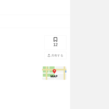
12
共有する