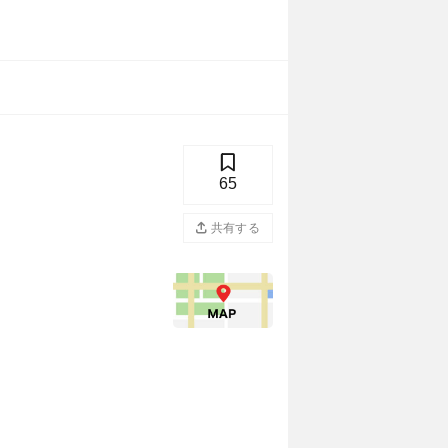
65
共有する