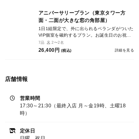
アニバーサリープラン（東京タワー方
面・二面が大きな窓の角部屋）
1日1組限定で、外に出られるベランダがついた
VIP個室を確約するプラン。お誕生日のお祝い
や大切なお客様をお招きしてのご接待、そして
7品
2〜2名
何よりプロポーズの機会にも最適なプランです
26,400円
詳細を見る
(税込)
VIP個室はレジデンス最上階の角部屋に位置
し、二面に大きくとられた窓からは東京タワー
やミッドタウン・六本木ヒルズなど一面に夜景
が広がります ドアの付いた完全個室で、花束
店舗情報
（赤薔薇12本＠8,000円等）等演出のご用意も
承りますので、プロポーズの機会にも特にお勧
めです プランには個室料（3時間）の他、フル
営業時間
コースのお食事、メッセージ入りサプライズプ
17:30～21:30（最終入店 月～金19時、土曜18
レートと食後の珈琲・紅茶、焼き菓子、それに
時）
税金が含まれます
定休日
日曜、祝日