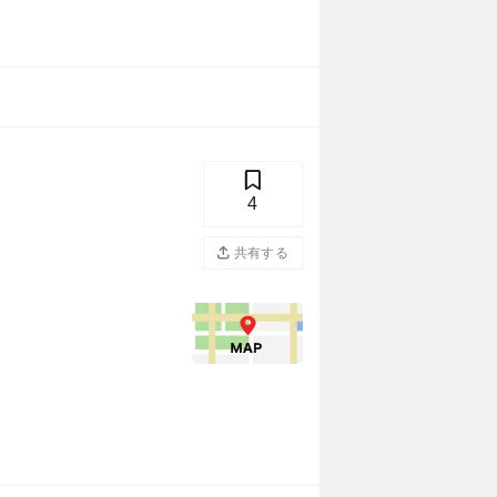
4
共有する