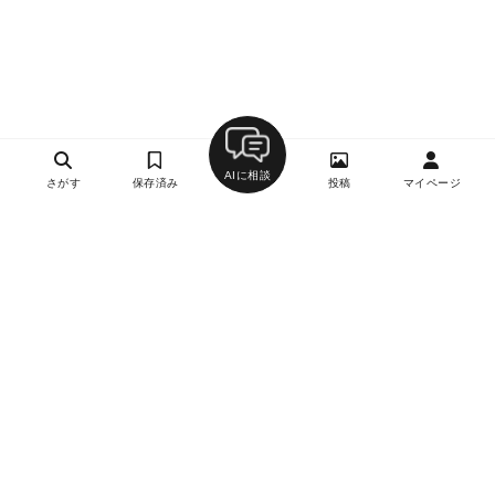
AIに相談
さがす
保存済み
投稿
マイページ