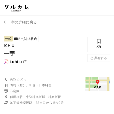
一宇の詳細に戻る
公式
月刊誌掲載店
ICHIU
35
一宇
共有する
i.chi.u
約22,000円
寿司（鮨）、和食・日本料理
不定休
飯田橋駅、牛込神楽坂駅、神楽坂駅
地下鉄神楽坂駅 B3出口から徒歩2分