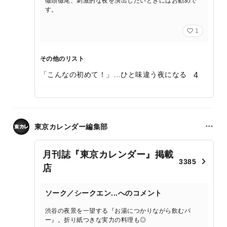
徹頭徹尾、刺激的な夜を演出したいときにはお勧めで
す。
1
その他のリスト
「こんなの初めて！」…ひと味違う夜になる
4
東京カレンダー編集部
月刊誌『東京カレンダー』掲載
3385
店
ソーク／シークエン...へのコメント
渋谷の夜景を一望する『お湯につかりながら飲むバ
ー』。折り紙つきな実力の料理も◎