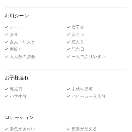
利用シーン
デート
女子会
会食
合コン
友人・知人と
恋人と
家族と
記念日
大人数の宴会
一人で入りやすい
お子様連れ
乳児可
未就学児可
小学生可
ベビーカー入店可
ロケーション
景色がきれい
夜景が見える