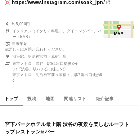
https://www.instagram.com/soak_jpn/
約5,000円
イタリアン（イタリア料理）、ダイニングバー、バ
ー（BAR）
年末年始
※詳しくはお問い合わせください。
渋谷駅、明治神宮前〈原宿〉駅
東京メトロ「渋谷」駅B1出口徒歩3分
JR「渋谷」駅ハチ公口徒歩5分
東京メトロ「明治神宮前＜原宿＞」駅7番出口徒歩8
分
トップ
投稿
地図
関連リスト
紹介記事
宮下パークホテル最上階 渋谷の夜景を楽しむルーフト
ップレストラン&バー