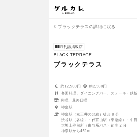
ブラックテラスの詳細に戻る
月刊誌掲載店
BLACK TERRACE
ブラックテラス
約12,500円
約2,500円
各国料理、ダイニングバー、ステーキ・鉄
月曜、最終日曜
神泉駅
神泉駅（京王井の頭線）徒歩 8 分
渋谷駅（各線）・代官山駅（東急線）・中目黒
大坂上停留所（東急系バス）徒歩 2 分
神泉駅から451m