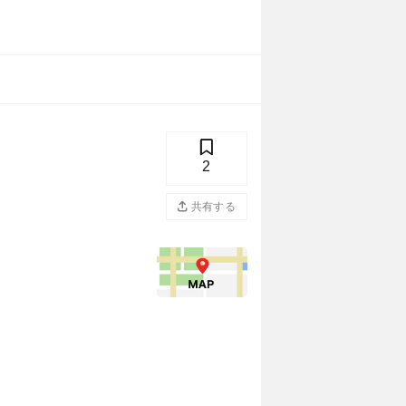
2
共有する