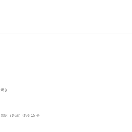
板焼き
駅（各線）徒歩 15 分