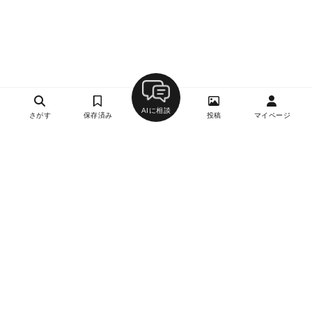
AIに相談
さがす
保存済み
投稿
マイページ